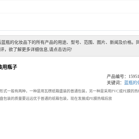
括
蓝瓶的化妆品
下的所有产品的用途、型号、范围、图片、新闻及价格。
评，欲了解更多详细信息,请点击访问!
装用瓶子
产品编号：159517
关键词：
蓝瓶的
一般有两种，一种是用瓦楞纸箱盛装的普通包装，另一种是采用PVC或PE膜的热
盘包装的质量要远远优于普通的纸箱包装，现在发展成PE膜热缩后放